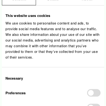
des réceptions auprès des différents
fournisseurs ;
o Vous réalisez des estimations dans le
This website uses cookies
cadre de l’élaboration des plans
We use cookies to personalise content and ads, to
d’investissement et de réinvestissement
provide social media features and to analyse our traffic.
• Vous veillez à la planification optimale des
We also share information about your use of our site with
ouvrages en garantissant leur qualité, leur
our social media, advertising and analytics partners who
fiabilité, leur sécurité ainsi que leur intégration
may combine it with other information that you’ve
harmonieuse dans l’environnement urbain et
provided to them or that they’ve collected from your use
naturel
of their services.
Votre profil
Consent
Necessary
Selection
• Détenteur d’un diplôme Bachelor en
Ingénierie filière électrotechnique
Preferences
• Une première expérience professionnelle
sur un poste similaire est considérée comme
un atout