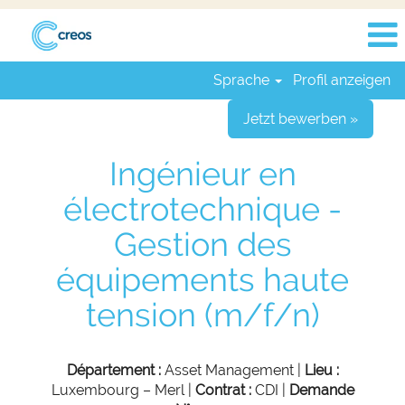
Sprache
Profil anzeigen
Jetzt bewerben »
Ingénieur en
électrotechnique -
Gestion des
équipements haute
tension (m/f/n)
Département :
Asset Management |
Lieu :
Luxembourg – Merl |
Contrat :
CDI |
Demande