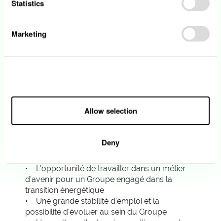
Statistics
• Excellent esprit analytique et synthétique
• Bonne habilité à travailler en équipe ainsi
que de manière autonome
Marketing
• Rigueur et précision font partie de vos
atouts
• Maîtrise orale et écrite des langues
française, allemande et anglaise. La
Allow all
connaissance du luxembourgeois est un atout
Allow selection
Notre offre
Deny
• L’opportunité de travailler dans un métier
d’avenir pour un Groupe engagé dans la
transition énergétique
• Une grande stabilité d'emploi et la
possibilité d'évoluer au sein du Groupe