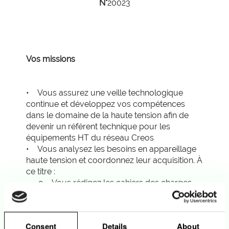
N°
20023
Vos missions
• Vous assurez une veille technologique
continue et développez vos compétences
dans le domaine de la haute tension afin de
devenir un référent technique pour les
équipements HT du réseau Creos
• Vous analysez les besoins en appareillage
haute tension et coordonnez leur acquisition. À
ce titre :
o Vous rédigez les cahiers des charges,
analysez les offres sur les plans techniques et
financiers et définissez le planning des
commandes ;
Consent
Details
About
o Vous assurez le suivi des livraisons et