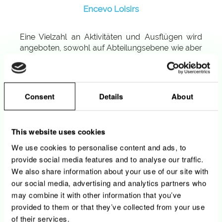
Encevo Loisirs
Eine Vielzahl an Aktivitäten und Ausflügen wird
angeboten, sowohl auf Abteilungsebene wie aber
auch gruppenweit.
Zu den beliebtesten Unternehmungen zählen
Wandern, Canyoning, Mountainbiken,
Consent
Details
About
Fußballturniere, Ausflüge zu den schönsten
Weihnachtsmärkten der Großregion und
Skiwochenenden.
This website uses cookies
We use cookies to personalise content and ads, to
provide social media features and to analyse our traffic.
We also share information about your use of our site with
our social media, advertising and analytics partners who
may combine it with other information that you’ve
provided to them or that they’ve collected from your use
of their services.