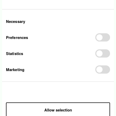
Consent
Firmenveranstaltungen
Necessary
Selection
Im Laufe des Jahres werden verschiedene
Preferences
Veranstaltungen zur Förderung der Beziehungen
zwischen Mitarbeitern organisiert, die es ihnen
ermöglichen ihre Kollegen außerhalb der Arbeit
Statistics
zu treffen und Momente zusammen zu genießen.
Manche Veranstaltungen stehen ganz im Zeichen
der Familie: der Nikolaustag oder auch der
Marketing
Familientag.
Allow all
Allow selection