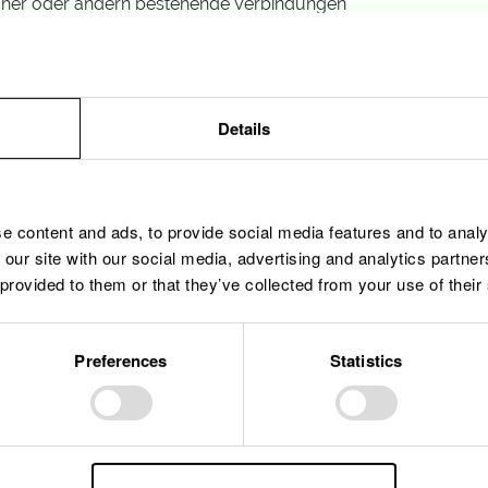
n her oder ändern bestehende Verbindungen
 Niederspannungszähler
Details
k / Elektronik / Mechatronik (DAP / CATP)
schein der Klasse C oder C+E werden als Vorteil bewertet
e content and ads, to provide social media features and to analy
itarbeiter stehen Sie für sorgfältige ausgeführte Arbeit u
 our site with our social media, advertising and analytics partn
 provided to them or that they’ve collected from your use of their
 Sprache, verfügen ausserdem über luxemburgische oder fr
Preferences
Statistics
ftsorientierten Beruf zu arbeiten
d die Möglichkeit, sich innerhalb der Gruppe weiterzuentwickel