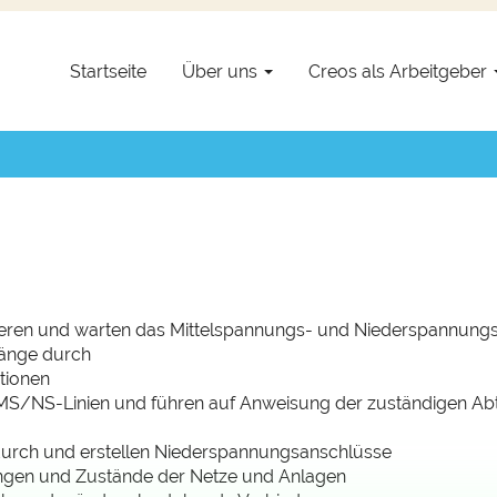
Startseite
Über uns
Creos als Arbeitgeber
r/Mechatroniker MVLV - Ro
: Asset Service |
Standort
: Roost |
Vertrag
: Unbefristet |
Anfra
izieren und warten das Mittelspannungs- und Niederspannun
gänge durch
ationen
MS/NS-Linien und führen auf Anweisung der zuständigen Abt
durch und erstellen Niederspannungsanschlüsse
ngen und Zustände der Netze und Anlagen