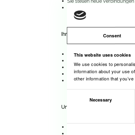
Sie stellen neue Verbindunge
Sie installieren und wechseln
Ihr Profil
Consent
Ausbildung im Bereich Elektri
This website uses cookies
Führerschein Klasse B; Führer
We use cookies to personalis
Als verantwortungsbewusster M
information about your use of
Fähig in der Höhe zu arbeiten
other information that you’ve
Sie beherrschen die deutsche
Consent
Necessary
Selection
Unser Angebot
Die Möglichkeit in einem zukun
Eine hohe Arbeitsstabilität un