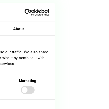
About
se our traffic. We also share
nd einen ausgeprägten Teamgeist
ers who may combine it with
 services.
anzösische Sprachkenntnisse
Marketing
n