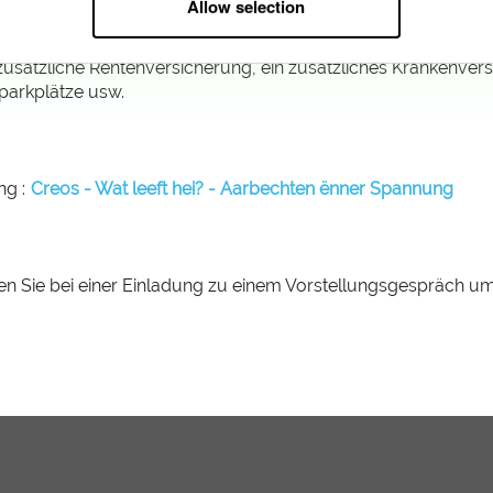
Allow selection
tur mit starken Werten
mit einer jährlichen Gehaltsentwicklung, einem Bonus und ein
e zusätzliche Rentenversicherung, ein zusätzliches Krankenver
tparkplätze usw.
ng :
Creos - Wat leeft hei? - Aarbechten ënner Spannung
 Sie bei einer Einladung zu einem Vorstellungsgespräch um 