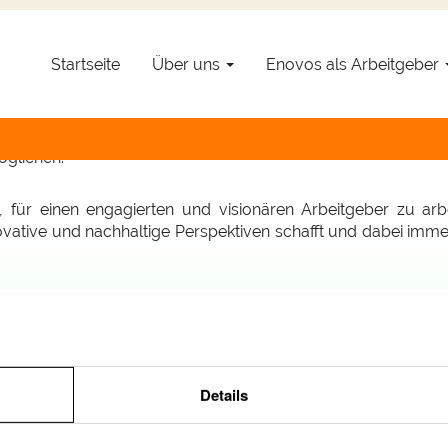
Werden Sie Teil von Enovos!
Startseite
Über uns
Enovos als Arbeitgeber
 einem spannenden und innovativen Bereich verfolgen? Enovo
ältigen Talenten, die wir gerne betreuen und fördern m
öglichen.
 für einen engagierten und visionären Arbeitgeber zu arbei
vative und nachhaltige Perspektiven schafft und dabei immer
en Sie sich jetzt online: einfach und schnell, wird ihre Onl
Stellenangebote
Details