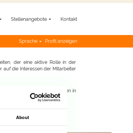
Stellenangebote
Kontakt
s, Mitglied der Encevo Gruppe, ist
öchten, um eine persönliche und
Sprache
Profil anzeigen
ten, der eine aktive Rolle in der
 auf die Interessen der Mitarbeiter
inebewerbung nur wenige Minuten in
About