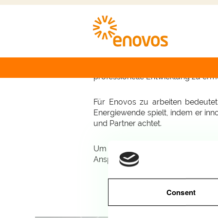
Sie würden gerne eine Karriere in
immer auf der Suche nach vielf
professionelle Entwicklung zu erm
Für Enovos zu arbeiten bedeutet,
Energiewende spielt, indem er inno
und Partner achtet.
Um Teil von uns zu werden, bewerb
Anspruch nehmen!
Consent