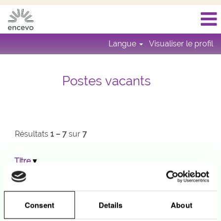
Langue
Visualiser le profil
Job
Listing
Postes vacants
Encevo
FR
Résultats
1 – 7
sur
7
Titre
Stage 2026 / Internship 2026 / Praktikum 2026
24 juil. 2026
Consent
Details
About
Internship Learning & Development (m/f/n)