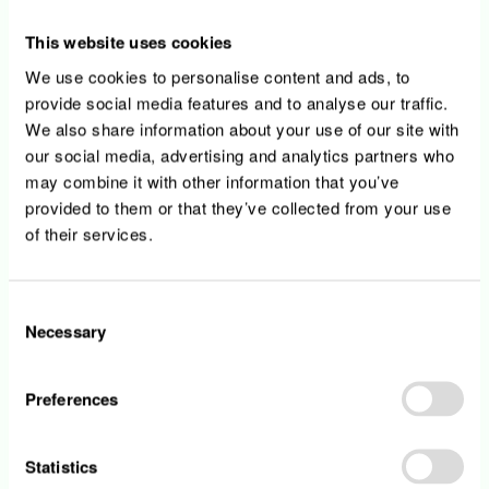
Esch-sur-Alzette
1 août 2026
This website uses cookies
Internship in Strategic Procurement (m/f/n)
We use cookies to personalise content and ads, to
20 juil. 2026
provide social media features and to analyse our traffic.
We also share information about your use of our site with
Information Security Expert (m/f/n)
our social media, advertising and analytics partners who
Esch-sur-Alzette
may combine it with other information that you’ve
22 juil. 2026
provided to them or that they’ve collected from your use
Group Project and Portfolio Lead (m/f/n)
of their services.
Esch-sur-Alzette
31 juil. 2026
Consent
Group HSE Expert (m/f/n)
Necessary
Selection
Esch-sur-Alzette
2 août 2026
Preferences
Compliance Officer & Secretary of the Board -
Teseos (m/f/n)
Luxembourg
Statistics
26 juil. 2026