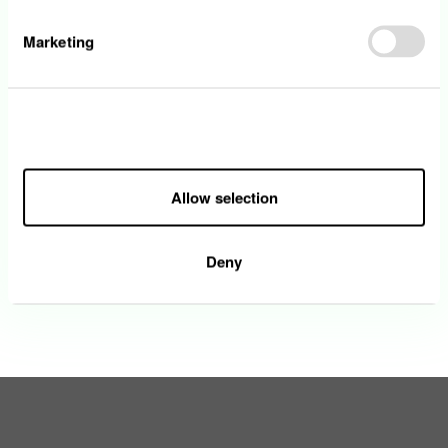
Marketing
Vous n’avez pas trouvé le poste qui
correspond à votre profil?
Allow all
Envoyez-nous votre candidature spontanée !
Allow selection
Découvrez nos offres d'emplois chez Enovos
Deny
Découvrez nos offres d'emplois chez Creos