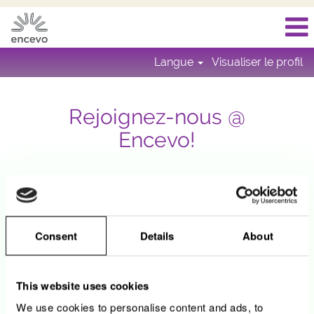
Langue
Visualiser le profil
Rejoignez-nous @
Encevo!
Vous souhaitez poursuivre une carrière dans un
domaine passionnant et une entreprise
innovante? Encevo est constamment à la
recherche de talents diversifiés que le groupe
Consent
Details
About
s’engage à encadrer et développer en vue de
permettre un épanouissement professionnel et
personnel.
This website uses cookies
We use cookies to personalise content and ads, to
Travailler pour Encevo, c’est travailler pour un