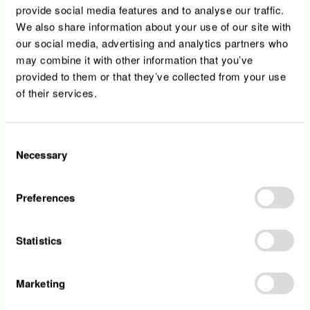
provide social media features and to analyse our traffic.
employeur engagé et visionnaire, qui joue un rôle
actif dans la transition énergétique, en créant des
We also share information about your use of our site with
perspectives durables et innovantes tout en
our social media, advertising and analytics partners who
veillant aux intérêts de ses collaborateurs et
may combine it with other information that you’ve
partenaires.
provided to them or that they’ve collected from your use
of their services.
Pour nous rejoindre, postulez en ligne: simple et
rapide, la candidature en ligne ne vous prendra
que quelques minutes!
Consent
Necessary
Selection
Offres d'emploi
Preferences
Statistics
Marketing