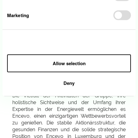
Rheinland-Pfalz (Deutschland) etwa 450 km
Hoch- und Mittelspannungsnetz und 1.650 km
Marketing
Hochdruckgasleitungen. Die Infrastrukturen
dienen allein in Luxemburg der
Energieversorgung von mehr als 285.000 Strom-
und etwa 47.000 Erdgaskunden. In Deutschland
Allow all
gewährleisten unsere Netze die Versorgung von
mehr als 2 Millionen Menschen in 340 Städten und
Gemeinden mit Erdgas. Darüber hinaus bietet der
Allow selection
Konzern über seine verschiedenen
Tochtergesellschaften ein breites Spektrum an
energiebezogenen Dienstleistungen an.
Deny
Die Vielfalt der Aktivitäten der Gruppe, ihre
holistische Sichtweise und der Umfang ihrer
Expertise in der Energiewelt ermöglichen es
Encevo, einen einzigartigen Wettbewerbsvorteil
zu genießen. Die stabile Aktionärsstruktur, die
gesunden Finanzen und die solide strategische
Position von Encevo in Luxemburg und der