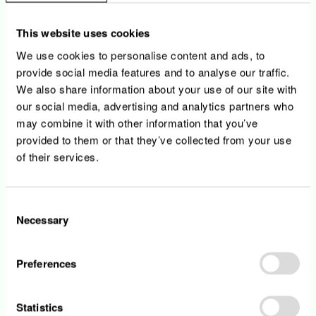
This website uses cookies
We use cookies to personalise content and ads, to
provide social media features and to analyse our traffic.
We also share information about your use of our site with
our social media, advertising and analytics partners who
may combine it with other information that you’ve
provided to them or that they’ve collected from your use
of their services.
Consent
Necessary
Selection
Als führendes regionales Energieunternehmen
und Hauptakteur im Energiewandel beschäftigt
Preferences
die Encevo-Gruppe derzeit über 2.000 Mitarbeiter.
Die Gruppe besitzt und betreibt in Luxemburg
mehr als 10.000 km Stromleitungen und etwa
Statistics
2.100 km Erdgasleitungen; im Saarland und in