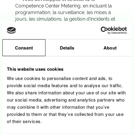
Competence Center Metering, en incluant la
programmation, la surveillance, les mises à
jours, les simulations, la gestion d’incidents et
la documentation
• Vous définissez les orientations techniques
et stratégiques liées aux compteurs
BT/MT/HT, gaz, transformateurs de mesure
Consent
Details
About
et équipements de communication, et
élaborez les cahiers des charges associés
• Vous pilotez l’évaluation des offres
This website uses cookies
fournisseurs et contribuez à l’élaboration du
We use cookies to personalise content and ads, to
budget CAPEX de Metering Services
• Vous organisez et accompagnez
provide social media features and to analyse our traffic.
l’implémentation de nouvelles technologies
We also share information about your use of our site with
(hardware et software) ainsi que leur
our social media, advertising and analytics partners who
intégration dans les environnements
may combine it with other information that you’ve
techniques et informatiques et mettez en place
provided to them or that they’ve collected from your use
les formations nécessaires au personnel
of their services.
• Vous supervisez la gouvernance du Master
Data de Metering Services et accompagnez