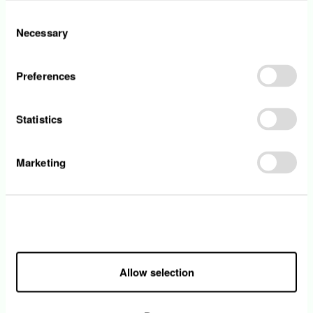
l’intégration des données de comptage
Consent
supplémentaires dans SAP et la Creos Data
Necessary
Selection
Platform
• Vous développez des outils d’analyse
avancée et fournissez des indicateurs
Preferences
permettant de contrôler la cohérence des
schémas de comptage, détecter les
anomalies, la fraude, les défauts de
Statistics
communication ou les cas
d’autoconsommation non mesurée
Marketing
Votre profil
• Vous êtes détenteur d’un diplôme Master
Allow all
en ingénierie ou équivalent
• Envie d’apprendre, curiosité et un goût
pour l’innovation vous caractérisent
Allow selection
• Un sens développé des responsabilités et
du travail soigné, ainsi qu’une capacité de