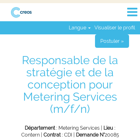
Langue
Visualiser le profil
Postuler »
Responsable de la
stratégie et de la
conception pour
Metering Services
(m/f/n)
Département
: Metering Services |
Lieu
:
Contern |
Contrat
: CDI |
Demande N°
20085