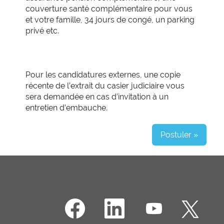
couverture santé complémentaire pour vous
et votre famille, 34 jours de congé, un parking
privé etc.
Pour les candidatures externes, une copie
récente de l’extrait du casier judiciaire vous
sera demandée en cas d’invitation à un
entretien d’embauche.
Postuler »
S
S
S
S
’
’
’
’
o
o
o
o
u
u
u