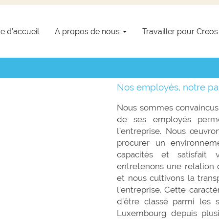
10 raisons de nous rejoindre
e d’accueil
A propos de nous
Travailler pour Creo
Nos employés, notre par
Nous sommes convaincus q
de ses employés perm
l’entreprise. Nous œuvr
procurer un environneme
capacités et satisfait 
entretenons une relation
et nous cultivons la tran
l’entreprise. Cette caracté
d’être classé parmi les 
Luxembourg depuis plusi