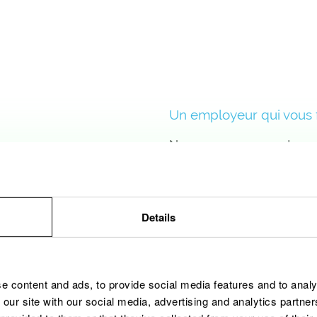
Un employeur qui vous f
Nous croyons en votre pot
Nous prêtons attention
compétences en vous cons
à vos ambitions et à vos
carrière. Grâce à notre 
Details
devenons votre premier
dans la réalisation de vo
mise en place du projet
programme de planificatio
e content and ads, to provide social media features and to analy
souhaite aller encore p
 our site with our social media, advertising and analytics partn
développemen