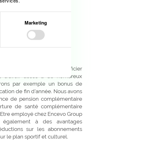
 services.
Marketing
active
Allow all
reprise vous permet de bénéficier
et d’avoir accès à de nombreux
ffrons par exemple un bonus de
cation de fin d’année. Nous avons
rance de pension complémentaire
rture de santé complémentaire
e. Etre employé chez Encevo Group
r également à des avantages
éductions sur les abonnements
s sur le plan sportif et culturel.