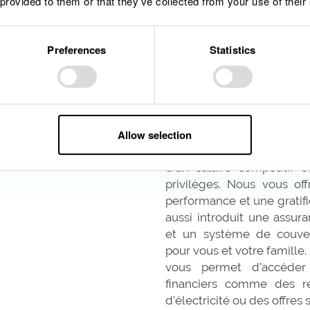
 provided to them or that they’ve collected from your use of their
Preferences
Statistics
Une offre financière attr
Allow selection
Faire partie de notre ent
d’un salaire compétitif 
privilèges. Nous vous o
performance et une gratifi
aussi introduit une assu
et un système de couve
pour vous et votre famill
vous permet d’accéde
financiers comme des r
d’électricité ou des offre