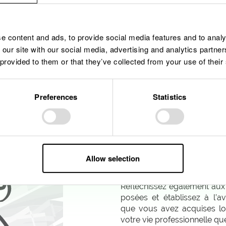
e content and ads, to provide social media features and to analy
 our site with our social media, advertising and analytics partn
 provided to them or that they’ve collected from your use of their
Preferences
Statistics
Nos conseils
Voici quelques conseils q
préparer. Avant de postuler, 
de motivation afin de vous a
Allow selection
Si vous êtes sélectionné p
bien sur l’entreprise, nos 
Réfléchissez également aux 
posées et établissez à l’a
que vous avez acquises lo
votre vie professionnelle qu