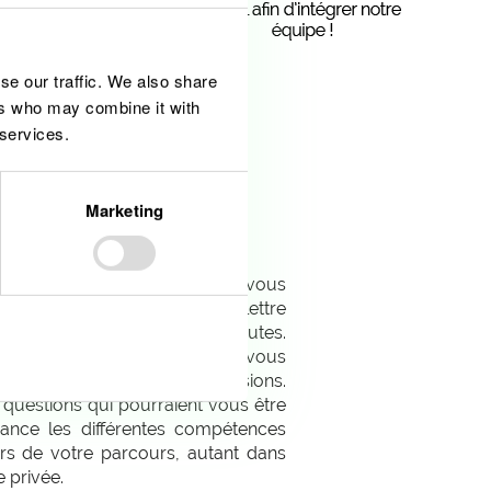
se our traffic. We also share
ers who may combine it with
 services.
Marketing
ui vous permettront de mieux vous
relisez bien votre CV et votre lettre
ssurer de ne pas laisser de fautes.
Allow all
our un entretien, renseignez-vous
différentes activités et missions.
questions qui pourraient vous être
vance les différentes compétences
rs de votre parcours, autant dans
e privée.