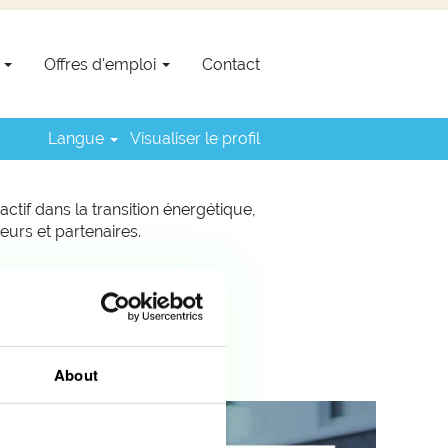
s
Offres d'emploi
Contact
novante? Creos, membre du groupe
encadrer et développer en vue de
Langue
Visualiser le profil
ctif dans la transition énergétique,
eurs et partenaires.
ra que quelques minutes!
About