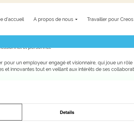
Rejoignez-nous @ Creos!
e d’accueil
A propos de nous
Travailler pour Creo
arrière dans un domaine passionnant et une entreprise in
cherche de talents diversifiés que le groupe s’engage à 
essionnel et personnel.
ler pour un employeur engagé et visionnaire, qui joue un rôle a
 et innovantes tout en veillant aux intérêts de ses collaborat
igne: simple et rapide, la candidature en ligne ne vous prend
Offres d'emploi
Details