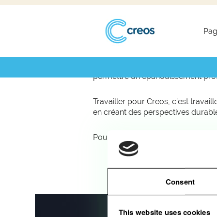
Pag
Vous souhaitez poursuivre une c
Encevo, est constamment à la re
permettre un épanouissement prof
Travailler pour Creos, c’est travail
en créant des perspectives durables
Pour nous rejoindre, postulez en l
Consent
This website uses cookies