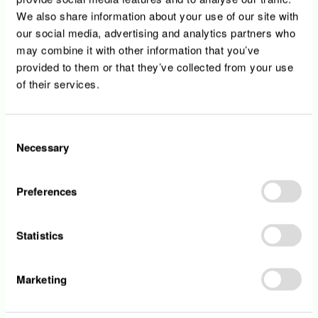
actif dans la transition énergétique, en créant des
We also share information about your use of our site with
perspectives durables et innovantes tout en
our social media, advertising and analytics partners who
veillant aux intérêts de ses collaborateurs et
may combine it with other information that you’ve
partenaires.
provided to them or that they’ve collected from your use
of their services.
Pour nous rejoindre, postulez en ligne: simple et
rapide, la candidature en ligne ne vous prendra
que quelques minutes!
Consent
Necessary
Selection
Offres d'emploi
Preferences
Statistics
Marketing